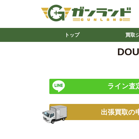
トップ
買取
DO
ライン査
出張買取の