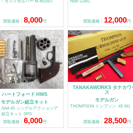
・ガスリボルバー M-M2007
H&K G36C
8,000
12,000
買取価格：
円
買取価格：
円
TANAKAWORKS タナカ
ス
ハートフォード HWS
モデルガン
モデルガン組立キット
THOMPSON トンプソン .45 M1
 SAA 45 シングルアクションア
 組立キット SPG
6,000
28,500
買取価格：
円
買取価格：
円