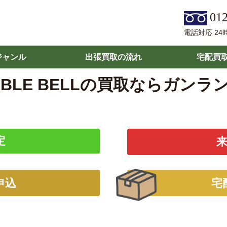
012
電話対応 24
ジャンル
出張買取の流れ
宅配買
UBLE BELLの買取ならガンラ
定
申込
宅