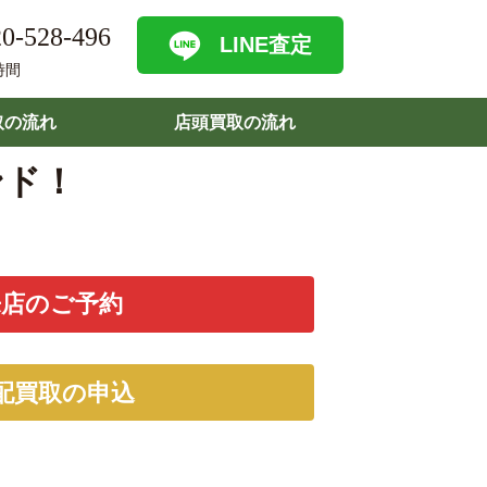
0-528-496
LINE査定
時間
取の流れ
店頭買取の流れ
ンド！
来店のご予約
配買取の申込