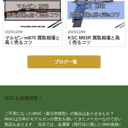
2025/12/09
2025/12/09
マルゼン m870 買取相場と
KSC M93R 買取相場と高
高く売るコツ
く売るコツ
ブログ一覧
MGCを高価買取！
ご不用になったMGC（新日本模型）の製品はありませんか？
MGCは日本のモデルガンの歴史を築いてきたメーカーなので古い
製品もあります。 当店では、金属製（現行法に適したSMG規格）