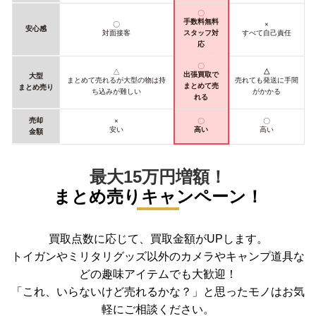
〇
手数料無料
〇
×
安心感
対面接客
スタッフ対
すべて自己責任
応
〇
△
△
出張買取で
大型
まとめて売れるが大型の物は持
売れても発送に手間
まとめて売
まとめ売り
ち込みが難しい
がかかる
れる
売却
×
〇
〇
安い
高い
高い
金額
最大15万円増額！
まとめ売りキャンペーン！
買取点数に応じて、買取金額がUPします。
トイガンやミリタリグッズ以外のカメラやキャンプ道具な
どの趣味アイテムでも大歓迎！
「これ、いらないけど売れるかな？」と思ったモノはお気
軽にご相談ください。