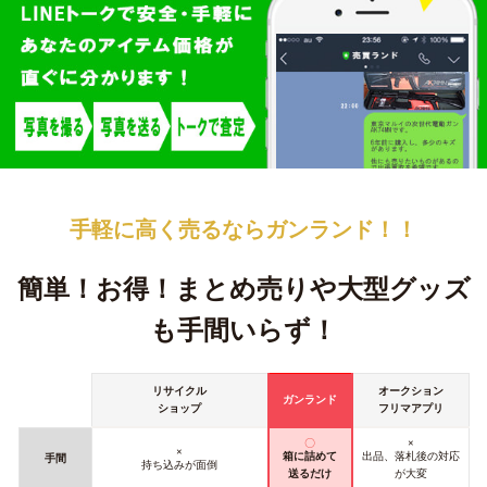
手軽に高く売るなら
ガンランド！！
簡単！お得！
まとめ売りや大型グッズ
も手間いらず！
リサイクル
オークション
ガンランド
ショップ
フリマアプリ
〇
×
×
箱に詰めて
出品、落札後の対応
手間
持ち込みが面倒
送るだけ
が大変