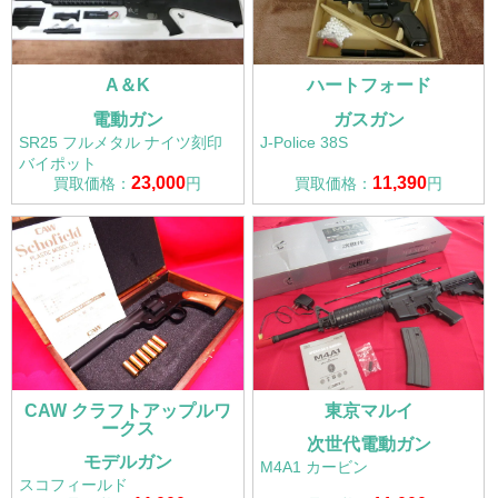
A＆K
ハートフォード
電動ガン
ガスガン
SR25 フルメタル ナイツ刻印
J-Police 38S
バイポット
23,000
11,390
買取価格：
円
買取価格：
円
CAW クラフトアップルワ
東京マルイ
ークス
次世代電動ガン
モデルガン
M4A1 カービン
スコフィールド