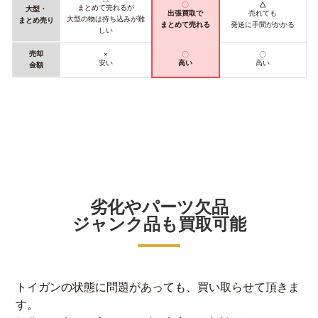
〇
△
まとめて売れるが
大型・
出張買取で
売れても
大型の物は持ち込みが難
まとめ売り
まとめて売れる
発送に手間がかかる
しい
売却
×
〇
〇
安い
高い
高い
金額
劣化やパーツ欠品
ジャンク品も買取可能
トイガンの状態に問題があっても、買い取らせて頂きま
す。