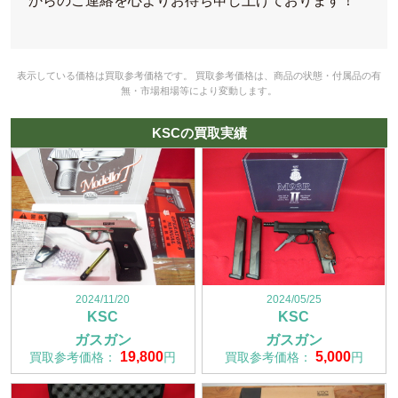
からのご連絡を心よりお待ち申し上げております！
表示している価格は買取参考価格です。 買取参考価格は、商品の状態・付属品の有
無・市場相場等により変動します。
KSCの買取実績
2024/11/20
2024/05/25
KSC
KSC
ガスガン
ガスガン
19,800
5,000
買取参考価格：
円
買取参考価格：
円