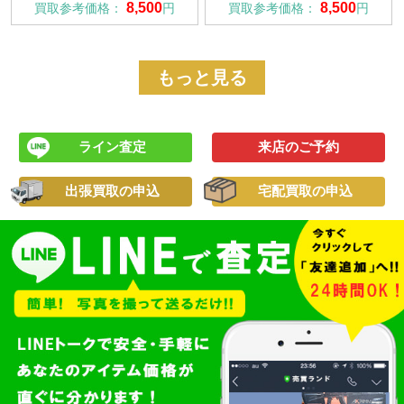
8,500
8,500
買取参考価格：
円
買取参考価格：
円
もっと見る
ライン査定
来店のご予約
出張買取の申込
宅配買取の申込