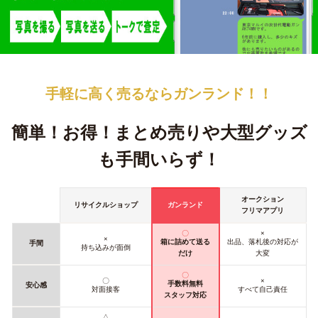
手軽に高く売るなら
ガンランド！！
簡単！お得！
まとめ売りや大型グッズ
も手間いらず！
オークション
リサイクルショップ
ガンランド
フリマアプリ
〇
×
×
箱に詰めて送る
出品、落札後の対応が
手間
持ち込みが面倒
だけ
大変
〇
〇
×
手数料無料
安心感
対面接客
すべて自己責任
スタッフ対応
△