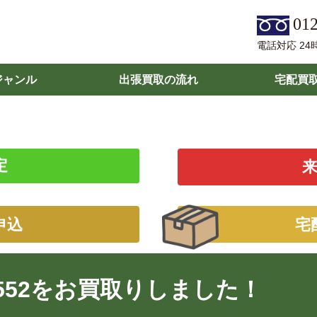
012
電話対応 24
ジャンル
出張買取の流れ
宅配買
定
申込
宅
552をお買取りしました！