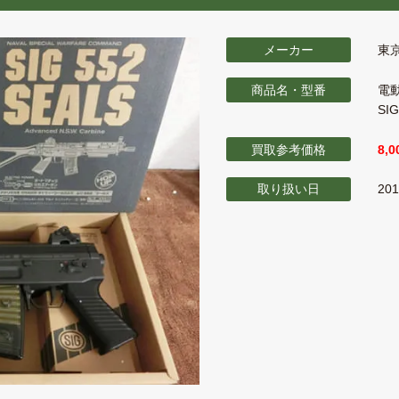
メーカー
東
商品名・型番
電
SIG
買取参考価格
8,
取り扱い日
20