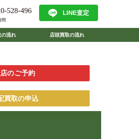
0-528-496
LINE査定
時間
取の流れ
店頭買取の流れ
来店のご予約
配買取の申込