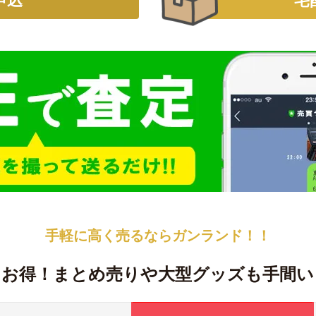
申込
宅
手軽に高く売るなら
ガンランド！！
！お得！
まとめ売りや大型グッズも手間い