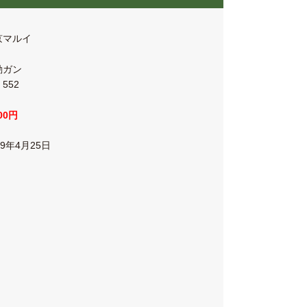
京マルイ
動ガン
 552
000円
19年4月25日