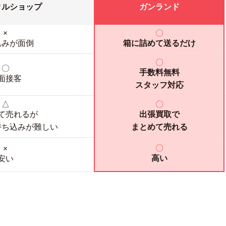
クルショップ
ガンランド
×
〇
込みが面倒
箱に詰めて送るだけ
〇
〇
手数料無料
面接客
スタッフ対応
△
〇
て売れるが
出張買取で
持ち込みが難しい
まとめて売れる
〇
×
高い
安い