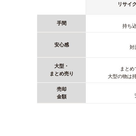
リサイ
手間
持ち
安心感
対
大型・
まとめ
まとめ売り
大型の物は
売却
金額