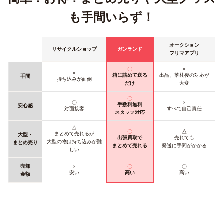
も手間いらず！
オークション
リサイクルショップ
ガンランド
フリマアプリ
〇
×
×
箱に詰めて送る
出品、落札後の対応が
手間
持ち込みが面倒
だけ
大変
〇
〇
×
手数料無料
安心感
対面接客
すべて自己責任
スタッフ対応
△
〇
△
まとめて売れるが
大型・
出張買取で
売れても
大型の物は持ち込みが難
まとめ売り
まとめて売れる
発送に手間がかかる
しい
売却
×
〇
〇
安い
高い
高い
金額