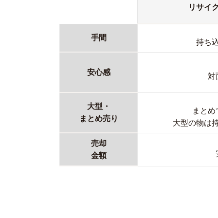
リサイ
手間
持ち
安心感
対
大型・
まとめ
まとめ売り
大型の物は
売却
金額