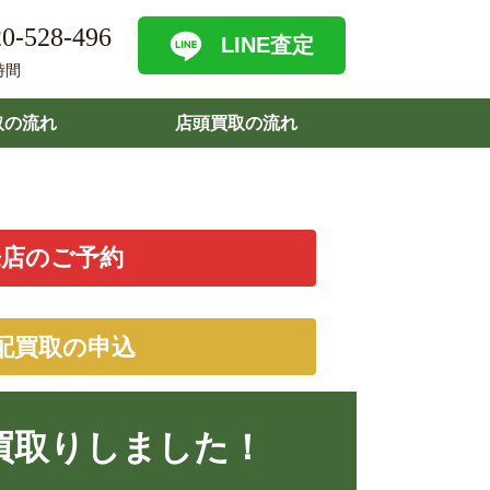
0-528-496
LINE査定
時間
取の流れ
店頭買取の流れ
来店のご予約
配買取の申込
買取りしました！