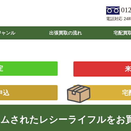
012
電話対応 24
ジャンル
出張買取の流れ
宅配買
定
申込
宅
タムされたレシーライフルをお