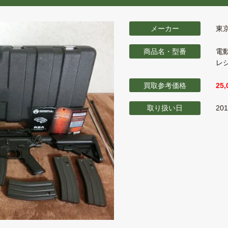
メーカー
東
商品名・型番
電
レ
買取参考価格
25
取り扱い日
20