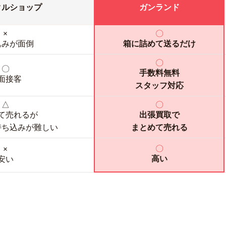
クルショップ
ガンランド
×
〇
込みが面倒
箱に詰めて送るだけ
〇
〇
手数料無料
面接客
スタッフ対応
△
〇
て売れるが
出張買取で
持ち込みが難しい
まとめて売れる
〇
×
高い
安い