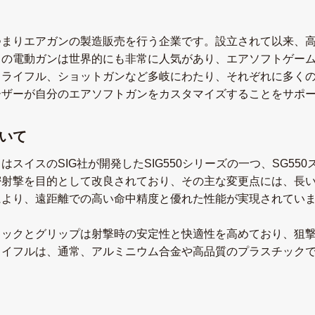
つまりエアガンの製造販売を行う企業です。設立されて以来、
らの電動ガンは世界的にも非常に人気があり、エアソフトゲー
、ライフル、ショットガンなど多岐にわたり、それぞれに多く
ーザーが自分のエアソフトガンをカスタマイズすることをサポ
いて
スイスのSIG社が開発したSIG550シリーズの一つ、SG55
密射撃を目的として改良されており、その主な変更点には、長
により、遠距離での高い命中精度と優れた性能が実現されてい
トックとグリップは射撃時の安定性と快適性を高めており、狙
ライフルは、通常、アルミニウム合金や高品質のプラスチック