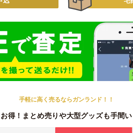
申込
宅
手軽に高く売るなら
ガンランド！！
！お得！
まとめ売りや大型グッズも手間い