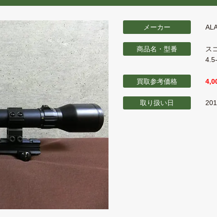
メーカー
AL
商品名・型番
ス
4.5
買取参考価格
4,
取り扱い日
20