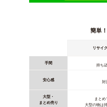
簡単
リサイ
手間
持ち
安心感
対
大型・
まとめ
まとめ売り
大型の物は