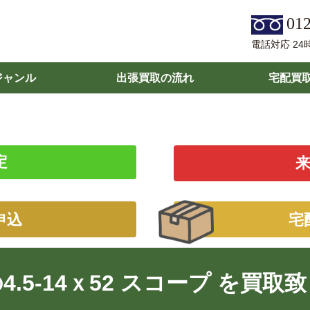
012
電話対応 24
ジャンル
出張買取の流れ
宅配買
定
申込
宅
Eの4.5-14ｘ52 スコープ を買