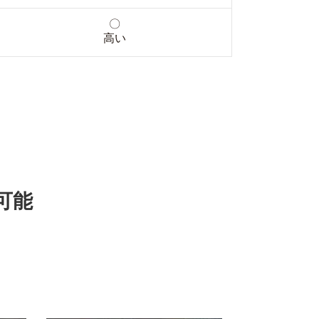
〇
高い
可能