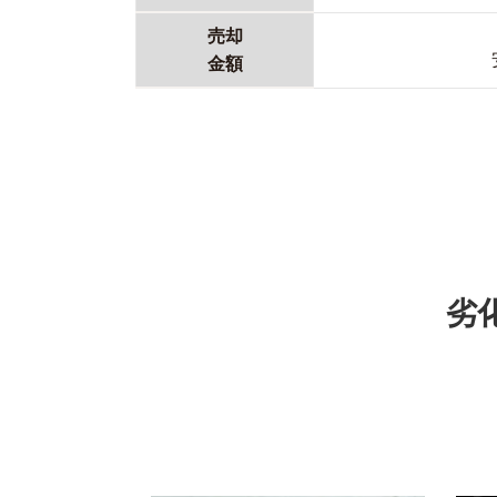
売却
金額
劣