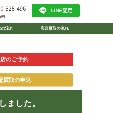
0-528-496
LINE査定
時間
取の流れ
店頭買取の流れ
来店のご予約
配買取の申込
取致しました。