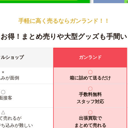
手軽に高く売るなら
ガンランド！！
！お得！
まとめ売りや大型グッズも手間い
クルショップ
ガンランド
×
〇
込みが面倒
箱に詰めて送るだけ
〇
〇
手数料無料
面接客
スタッフ対応
△
〇
て売れるが
出張買取で
持ち込みが難しい
まとめて売れる