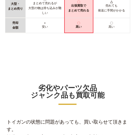
〇
△
まとめて売れるが
大型・
出張買取で
売れても
大型の物は持ち込みが難
まとめ売り
まとめて売れる
発送に手間がかかる
しい
売却
×
〇
〇
安い
高い
高い
金額
劣化やパーツ欠品
ジャンク品も買取可能
トイガンの状態に問題があっても、買い取らせて頂きま
す。