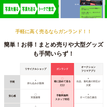
手軽に高く売るなら
ガンランド！！
簡単！お得！
まとめ売りや大型グッズ
も手間いらず！
オークション
リサイクルショップ
ガンランド
フリマアプリ
〇
×
×
箱に詰めて送る
出品、落札後の対応が
手間
持ち込みが面倒
だけ
大変
〇
〇
×
手数料無料
安心感
対面接客
すべて自己責任
スタッフ対応
△