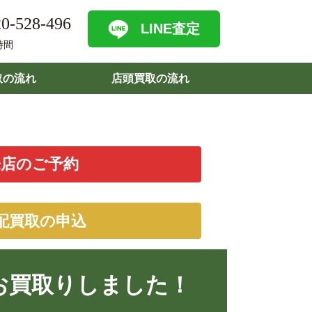
0-528-496
LINE査定
時間
取の流れ
店頭買取の流れ
来店のご予約
配買取の申込
をお買取りしました！