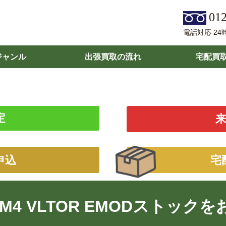
012
電話対応 24
ジャンル
出張買取の流れ
宅配買
定
申込
宅
4 VLTOR EMODストック