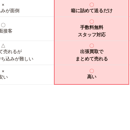
×
〇
込みが面倒
箱に詰めて送るだけ
〇
〇
手数料無料
面接客
スタッフ対応
△
〇
て売れるが
出張買取で
持ち込みが難しい
まとめて売れる
〇
×
高い
安い