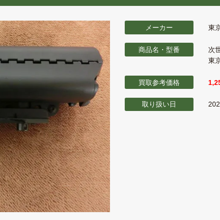
メーカー
東
商品名・型番
次世
東京
買取参考価格
1,
取り扱い日
20