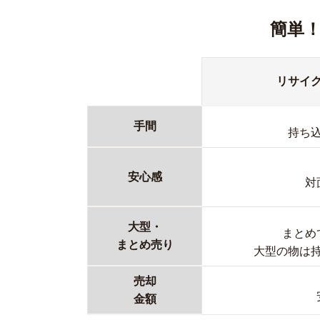
簡単
リサイ
手間
持ち
安心感
対
大型・
まとめ
まとめ売り
大型の物は
売却
金額