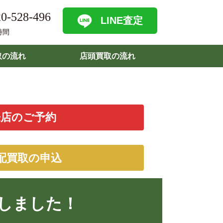
0-528-496
LINE査定
時間
取の流れ
店頭買取の流れ
来店のご予約
配買取の申込
しました！