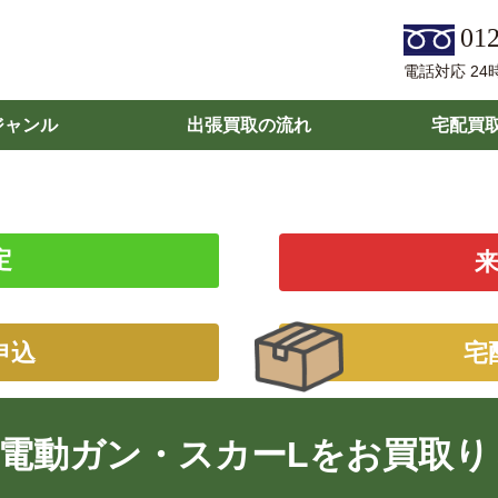
012
電話対応 24
ジャンル
出張買取の流れ
宅配買
定
申込
宅
電動ガン・スカーLをお買取り