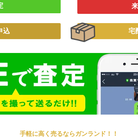
定
申込
宅
手軽に高く売るなら
ガンランド！！