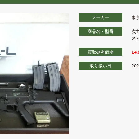
メーカー
東
商品名・型番
次
ス
買取参考価格
14
取り扱い日
20