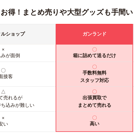
！お得！
まとめ売りや大型グッズも手間い
クルショップ
ガンランド
×
〇
込みが面倒
箱に詰めて送るだけ
〇
〇
手数料無料
面接客
スタッフ対応
△
〇
て売れるが
出張買取で
持ち込みが難しい
まとめて売れる
〇
×
高い
安い