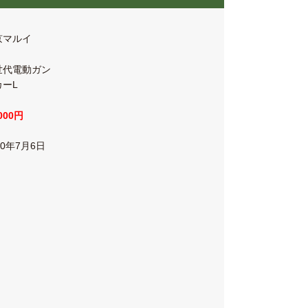
京マルイ
世代電動ガン
カーL
,000円
20年7月6日