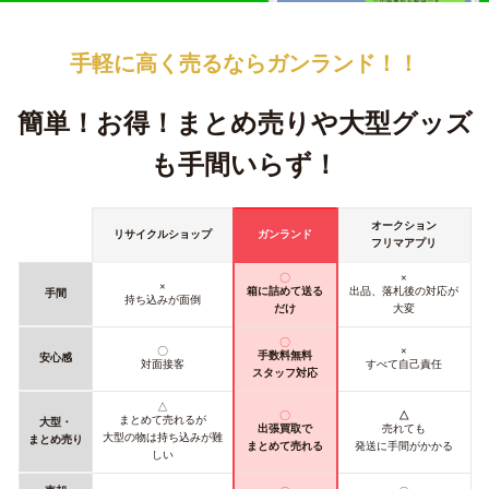
手軽に高く売るなら
ガンランド！！
簡単！お得！
まとめ売りや大型グッズ
も手間いらず！
オークション
リサイクルショップ
ガンランド
フリマアプリ
〇
×
×
箱に詰めて送る
出品、落札後の対応が
手間
持ち込みが面倒
だけ
大変
〇
〇
×
手数料無料
安心感
対面接客
すべて自己責任
スタッフ対応
△
〇
△
まとめて売れるが
大型・
出張買取で
売れても
大型の物は持ち込みが難
まとめ売り
まとめて売れる
発送に手間がかかる
しい