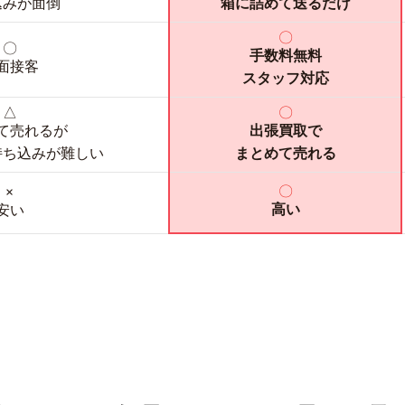
込みが面倒
箱に詰めて送るだけ
〇
〇
手数料無料
面接客
スタッフ対応
△
〇
て売れるが
出張買取で
持ち込みが難しい
まとめて売れる
〇
×
高い
安い