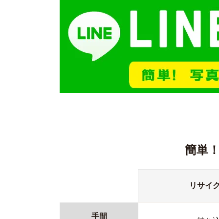
簡単
リサイ
手間