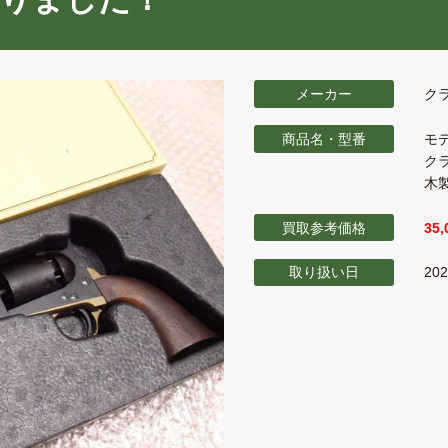
メーカー
ク
商品名・型番
モ
クラ
木
買取参考価格
35
取り扱い日
20