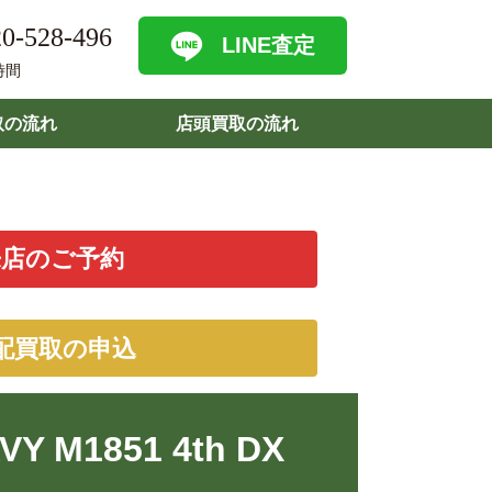
0-528-496
LINE査定
時間
取の流れ
店頭買取の流れ
来店のご予約
配買取の申込
1851 4th DX