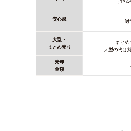
持ち
安心感
対
大型・
まとめ
まとめ売り
大型の物は
売却
金額