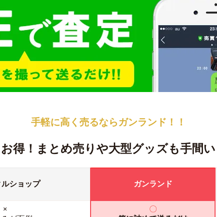
手軽に高く売るなら
ガンランド！！
！お得！
まとめ売りや大型グッズも手間い
クルショップ
ガンランド
×
〇