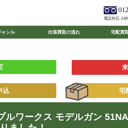
012
電話対応 24
ジャンル
出張買取の流れ
宅配買
定
申込
宅
ワークス モデルガン 51NAVY M
りました！