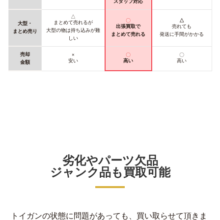
スタッフ対応
△
〇
△
まとめて売れるが
大型・
出張買取で
売れても
大型の物は持ち込みが難
まとめ売り
まとめて売れる
発送に手間がかかる
しい
売却
×
〇
〇
安い
高い
高い
金額
劣化やパーツ欠品
ジャンク品も買取可能
トイガンの状態に問題があっても、買い取らせて頂きま