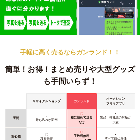
手軽に高く売るなら
ガンランド！！
簡単！お得！
まとめ売りや大型グッズ
も手間いらず！
オークション
リサイクルショップ
ガンランド
フリマアプリ
〇
×
×
箱に詰めて送る
出品、落札後の対応が
手間
持ち込みが面倒
だけ
大変
〇
〇
×
手数料無料
安心感
対面接客
すべて自己責任