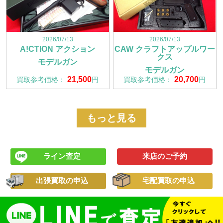
2026/07/13
2026/07/13
A!CTION アクション
CAW クラフトアップルワー
クス
モデルガン
モデルガン
21,500
20,700
買取参考価格：
円
買取参考価格：
円
もっと見る
ライン査定
来店のご予約
出張買取の申込
宅配買取の申込