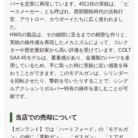
バーを忠実に再現しています。45口径の実銃は、「ピ
ースメーカー」とも呼ばれ、西部開拓時代の法執行
官、アウトロー、カウボーイたちに広く使われまし
た。
HWSの製品は、その細部に至るまでの精密な作りと、
実銃の操作感を再現したメカニズムによって、コレク
ターや歴史愛好家から高い評価を受けています。COLT
SAA 45モデルは、重量感があり、金属製のパーツを多
用しているため、手に取った時に実銃に近い感覚を味
わうことができます。このモデルガンは、シリンダー
を回転させたり、撃鉄を引いたりすることで、シング
ルアクションリボルバー特有の操作を楽しむことが可
能です。
当店での売却について
【ガンランド】では「ハートフォード」の「モデルガ
ン」の他に「電動ガン」、「ガスガン」、「エアガ