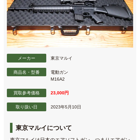
メーカー
東京マルイ
商品名・型番
電動ガン
M16A2
買取参考価格
23,000円
取り扱い日
2023年5月10日
東京マルイについて
東京マルイは日本のエアソフトガン、つまりエアガン