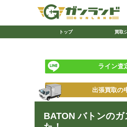
トップ
買取
ライン査
出張買取の
BATON バトンのガ
た！