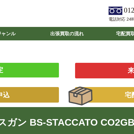
012
電話対応 24
ジャンル
出張買取の流れ
宅配買
定
申込
宅
スガン BS-STACCATO CO