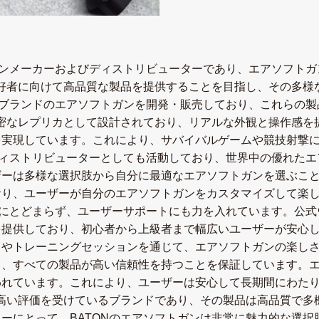
トガンメーカーおよびディストリビューターであり、エアソフト
愛好者に向けて高品質な製品を提供することを目指し、その多様
自社ブランドのエアソフトガンを開発・販売しており、これらの
精密なレプリカとして設計されており、リアルな外観と操作感を
を実現しています。これにより、サバイバルゲームや競技射撃
のディストリビューターとしても活動しており、世界中の優れた
ーは多様な選択肢から自分に最適なエアソフトガンを選ぶことが
おり、ユーザーが自分のエアソフトガンをカスタマイズして楽
だけにとどまらず、ユーザーサポートにも力を入れています。公
を提供しており、初心者から上級者まで幅広いユーザーが安心
やトレーニングセッションを通じて、エアソフトガンの楽しさを
り、すべての製品が高い信頼性を持つことを保証しています。
れています。これにより、ユーザーは安心して長期間にわたり
て高い評価を受けているブランドであり、その製品は高品質で多
ーにとって、BATONのエアソフトガンは非常に魅力的な選択