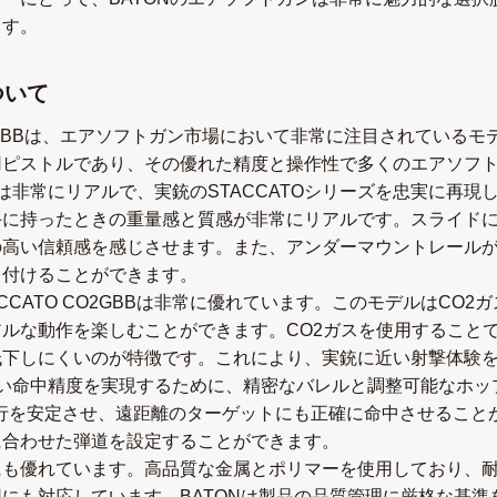
ます。
について
O CO2GBBは、エアソフトガン市場において非常に注目されてい
用ピストルであり、その優れた精度と操作性で多くのエアソフ
Bの外観は非常にリアルで、実銃のSTACCATOシリーズを忠実に
手に持ったときの重量感と質感が非常にリアルです。スライド
の高い信頼感を感じさせます。また、アンダーマウントレール
り付けることができます。
ACCATO CO2GBBは非常に優れています。このモデルはCO
ルな動作を楽しむことができます。CO2ガスを使用すること
低下しにくいのが特徴です。これにより、実銃に近い射撃体験
、非常に高い命中精度を実現するために、精密なバレルと調整可能な
行を安定させ、遠距離のターゲットにも正確に命中させること
に合わせた弾道を設定することができます。
も優れています。高品質な金属とポリマーを使用しており、耐
にも対応しています。BATONは製品の品質管理に厳格な基準