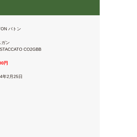
TON バトン
スガン
-STACCATO CO2GBB
500円
24年2月25日