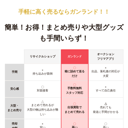
手軽に高く売るなら
ガンランド！！
簡単！お得！
まとめ売りや大型グッズ
も手間いらず！
オークション
リサイクルショップ
ガンランド
フリマアプリ
〇
×
×
箱に詰めて送る
出品、落札後の対応が
手間
持ち込みが面倒
だけ
大変
〇
〇
×
手数料無料
安心感
対面接客
すべて自己責任
スタッフ対応
△
〇
△
まとめて売れるが
大型・
出張買取で
売れても
大型の物は持ち込みが難
まとめ売り
まとめて売れる
発送に手間がかかる
しい
売却
×
〇
〇
安い
高い
高い