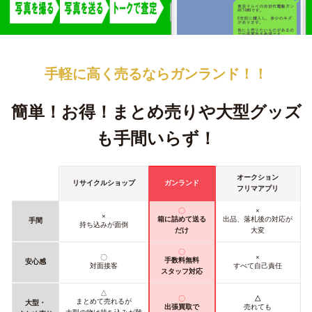
手軽に高く売るなら
ガンランド！！
簡単！お得！
まとめ売りや大型グッズ
も手間いらず！
オークション
リサイクルショップ
ガンランド
フリマアプリ
〇
×
×
箱に詰めて送る
出品、落札後の対応が
手間
持ち込みが面倒
だけ
大変
〇
〇
×
手数料無料
安心感
対面接客
すべて自己責任
スタッフ対応
△
〇
△
まとめて売れるが
大型・
出張買取で
売れても