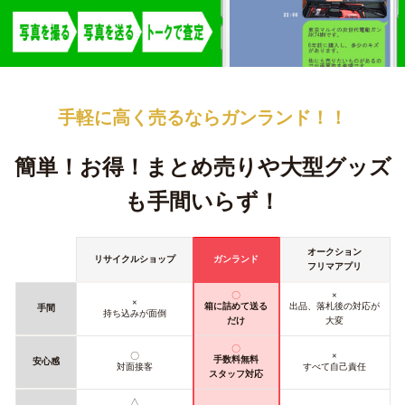
手軽に高く売るなら
ガンランド！！
簡単！お得！
まとめ売りや大型グッズ
も手間いらず！
オークション
リサイクルショップ
ガンランド
フリマアプリ
〇
×
×
箱に詰めて送る
出品、落札後の対応が
手間
持ち込みが面倒
だけ
大変
〇
〇
×
手数料無料
安心感
対面接客
すべて自己責任
スタッフ対応
△