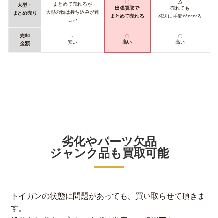
〇
△
まとめて売れるが
大型・
出張買取で
売れても
大型の物は持ち込みが難
まとめ売り
まとめて売れる
発送に手間がかかる
しい
売却
×
〇
〇
安い
高い
高い
金額
劣化やパーツ欠品
ジャンク品も買取可能
トイガンの状態に問題があっても、買い取らせて頂きま
す。