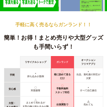
手軽に高く売るなら
ガンランド！！
簡単！お得！
まとめ売りや大型グッズ
も手間いらず！
オークション
リサイクルショップ
ガンランド
フリマアプリ
〇
×
×
箱に詰めて送る
出品、落札後の対応が
手間
持ち込みが面倒
だけ
大変
〇
〇
×
手数料無料
安心感
対面接客
すべて自己責任
スタッフ対応
△
〇
△
まとめて売れるが
大型・
出張買取で
売れても
大型の物は持ち込みが難
まとめ売り